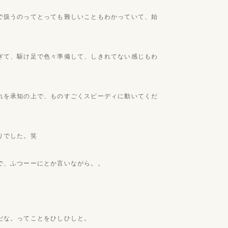
で扱うのってとっても難しいこともわかっていて、始
ぎて、駆け足で色々準備して、しきれてない感じもわ
れを承知の上で、ものすごくスピーディに動いてくだ
りでした。笑
で、ふつーーにとか言いながら。。
だな。ってことをひしひしと。