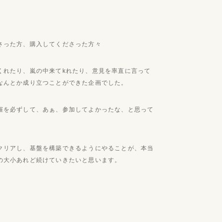
さった方、購入してくださった方々
くれたり、嵐の中来てkれたり、意見を率直に言って
なんとか成り立つことができた企画でした。
催を必ずして、あぁ、参加してよかったな、と思って
クリアし、基盤を構築できるようにやることが、本当
の大小あれど続けていきたいと思います。