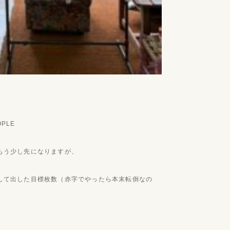
OPLE
もう少し先になりますが、
して出した目標枚数（赤字でやったら本末転倒なの
。