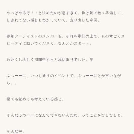
やっぱやるぞ！！と決めたのが急すぎて、駆け足で色々準備して、
しきれてない感じもわかっていて、走り出した今回。
参加アーティストのメンバーも、それを承知の上で、ものすごくス
ピーディに動いてくださり、なんとかスタート。
わたくし珍しく期間中ずっと浅い眠りでした。笑
ふつーーに、いつも通りのイベントで、ふつーーにとか言いなが
ら。。
寝ても覚めても考えている感じ。
そんなふつーーになんてできないんだな。ってことをひしひしと。
そんな中、