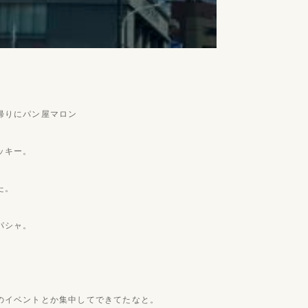
帰りにパン屋マロン
ッキー。
た。
パシャ。
のイベントとか集中してできてたなと。