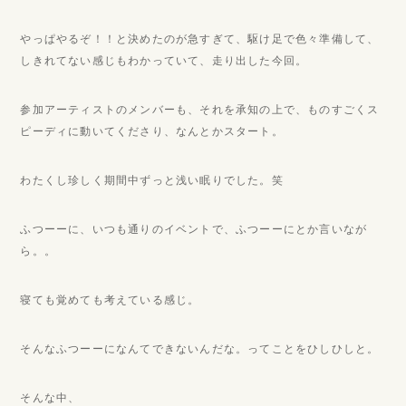
やっぱやるぞ！！と決めたのが急すぎて、駆け足で色々準備して、
しきれてない感じもわかっていて、走り出した今回。
参加アーティストのメンバーも、それを承知の上で、ものすごくス
ピーディに動いてくださり、なんとかスタート。
わたくし珍しく期間中ずっと浅い眠りでした。笑
ふつーーに、いつも通りのイベントで、ふつーーにとか言いなが
ら。。
寝ても覚めても考えている感じ。
そんなふつーーになんてできないんだな。ってことをひしひしと。
そんな中、