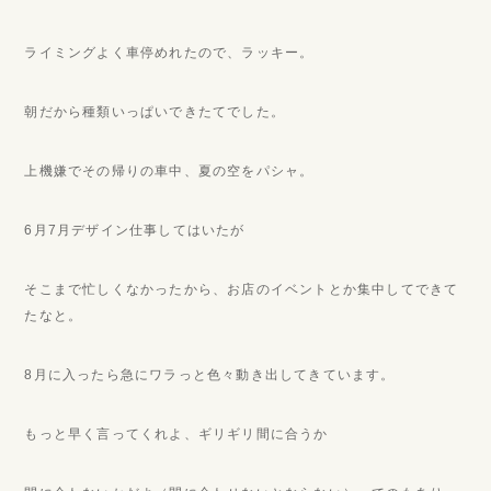
ライミングよく車停めれたので、ラッキー。
朝だから種類いっぱいできたてでした。
上機嫌でその帰りの車中、夏の空をパシャ。
6月7月デザイン仕事してはいたが
そこまで忙しくなかったから、お店のイベントとか集中してできて
たなと。
8月に入ったら急にワラっと色々動き出してきています。
もっと早く言ってくれよ、ギリギリ間に合うか