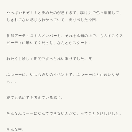
やっぱやるぞ！！と決めたのが急すぎて、駆け足で色々準備して、
しきれてない感じもわかっていて、走り出した今回。
参加アーティストのメンバーも、それを承知の上で、ものすごくス
ピーディに動いてくださり、なんとかスタート。
わたくし珍しく期間中ずっと浅い眠りでした。笑
ふつーーに、いつも通りのイベントで、ふつーーにとか言いなが
ら。。
寝ても覚めても考えている感じ。
そんなふつーーになんてできないんだな。ってことをひしひしと。
そんな中、