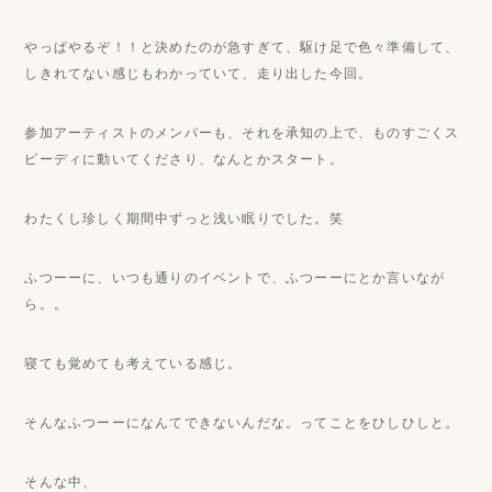
やっぱやるぞ！！と決めたのが急すぎて、駆け足で色々準備して、
しきれてない感じもわかっていて、走り出した今回。
参加アーティストのメンバーも、それを承知の上で、ものすごくス
ピーディに動いてくださり、なんとかスタート。
わたくし珍しく期間中ずっと浅い眠りでした。笑
ふつーーに、いつも通りのイベントで、ふつーーにとか言いなが
ら。。
寝ても覚めても考えている感じ。
そんなふつーーになんてできないんだな。ってことをひしひしと。
そんな中、