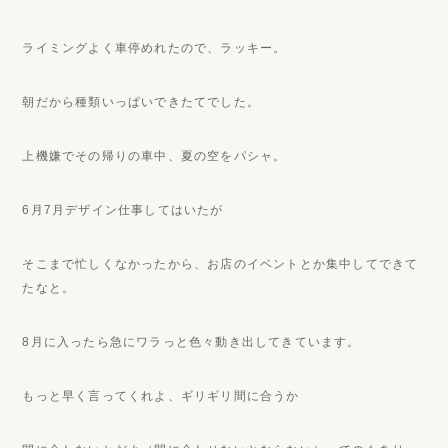
ライミングよく車停めれたので、ラッキー。
朝だから種類いっぱいできたてでした。
上機嫌でその帰りの車中、夏の空をパシャ。
6月7月デザイン仕事してはいたが
そこまで忙しくなかったから、お店のイベントとか集中してできて
たなと。
8月に入ったら急にワラっと色々動き出してきています。
もっと早く言ってくれよ、ギリギリ間に合うか