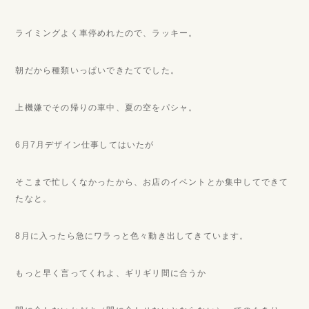
ライミングよく車停めれたので、ラッキー。
朝だから種類いっぱいできたてでした。
上機嫌でその帰りの車中、夏の空をパシャ。
6月7月デザイン仕事してはいたが
そこまで忙しくなかったから、お店のイベントとか集中してできて
たなと。
8月に入ったら急にワラっと色々動き出してきています。
もっと早く言ってくれよ、ギリギリ間に合うか