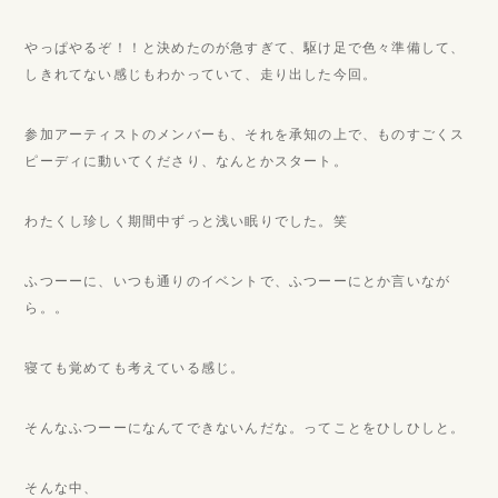
やっぱやるぞ！！と決めたのが急すぎて、駆け足で色々準備して、
しきれてない感じもわかっていて、走り出した今回。
参加アーティストのメンバーも、それを承知の上で、ものすごくス
ピーディに動いてくださり、なんとかスタート。
わたくし珍しく期間中ずっと浅い眠りでした。笑
ふつーーに、いつも通りのイベントで、ふつーーにとか言いなが
ら。。
寝ても覚めても考えている感じ。
そんなふつーーになんてできないんだな。ってことをひしひしと。
そんな中、