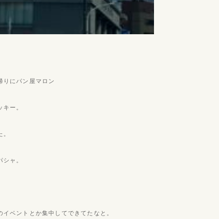
帰りにパン屋マロン
ッキー。
た。
パシャ。
のイベントとか集中してできてたなと。