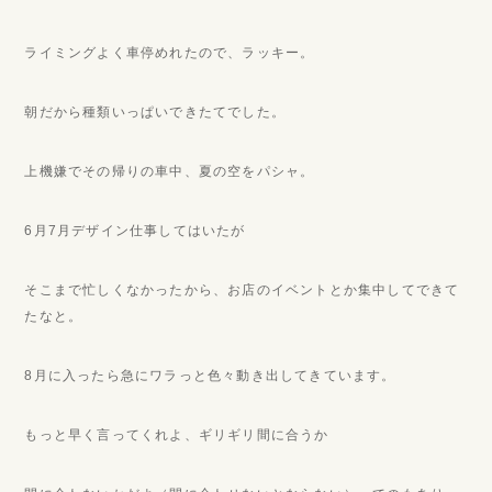
ライミングよく車停めれたので、ラッキー。
朝だから種類いっぱいできたてでした。
上機嫌でその帰りの車中、夏の空をパシャ。
6月7月デザイン仕事してはいたが
そこまで忙しくなかったから、お店のイベントとか集中してできて
たなと。
8月に入ったら急にワラっと色々動き出してきています。
もっと早く言ってくれよ、ギリギリ間に合うか