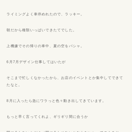
ライミングよく車停めれたので、ラッキー。
朝だから種類いっぱいできたてでした。
上機嫌でその帰りの車中、夏の空をパシャ。
6月7月デザイン仕事してはいたが
そこまで忙しくなかったから、お店のイベントとか集中してできて
たなと。
8月に入ったら急にワラっと色々動き出してきています。
もっと早く言ってくれよ、ギリギリ間に合うか