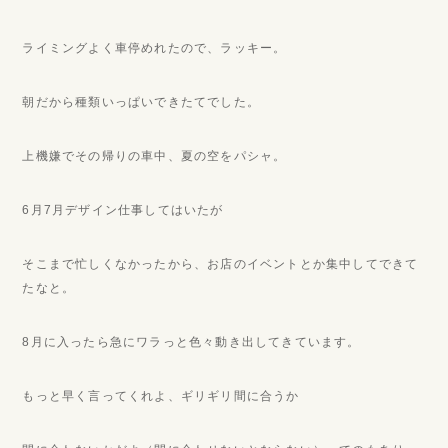
ライミングよく車停めれたので、ラッキー。
朝だから種類いっぱいできたてでした。
上機嫌でその帰りの車中、夏の空をパシャ。
6月7月デザイン仕事してはいたが
そこまで忙しくなかったから、お店のイベントとか集中してできて
たなと。
8月に入ったら急にワラっと色々動き出してきています。
もっと早く言ってくれよ、ギリギリ間に合うか