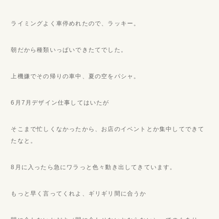
ライミングよく車停めれたので、ラッキー。
朝だから種類いっぱいできたてでした。
上機嫌でその帰りの車中、夏の空をパシャ。
6月7月デザイン仕事してはいたが
そこまで忙しくなかったから、お店のイベントとか集中してできて
たなと。
8月に入ったら急にワラっと色々動き出してきています。
もっと早く言ってくれよ、ギリギリ間に合うか