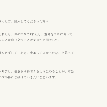
さった方、購入してくださった方々
くれたり、嵐の中来てkれたり、意見を率直に言って
なんとか成り立つことができた企画でした。
催を必ずして、あぁ、参加してよかったな、と思って
クリアし、基盤を構築できるようにやることが、本当
の大小あれど続けていきたいと思います。