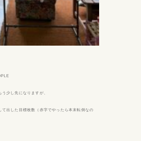
OPLE
もう少し先になりますが、
して出した目標枚数（赤字でやったら本末転倒なの
。