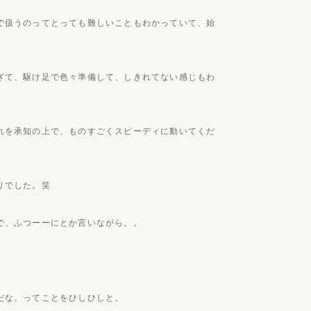
で扱うのってとっても難しいこともわかっていて、始
ぎて、駆け足で色々準備して、しきれてない感じもわ
れを承知の上で、ものすごくスピーディに動いてくだ
りでした。笑
で、ふつーーにとか言いながら。。
だな。ってことをひしひしと。