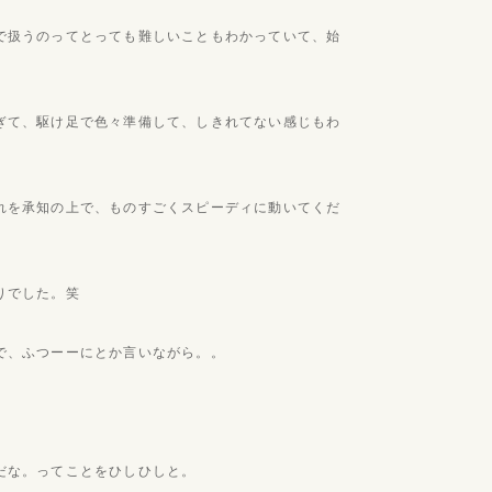
で扱うのってとっても難しいこともわかっていて、始
ぎて、駆け足で色々準備して、しきれてない感じもわ
れを承知の上で、ものすごくスピーディに動いてくだ
りでした。笑
で、ふつーーにとか言いながら。。
だな。ってことをひしひしと。