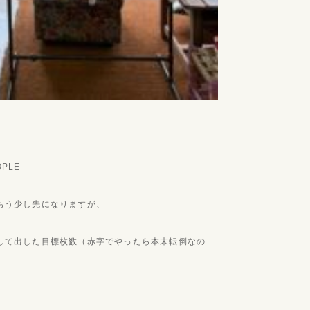
OPLE
もう少し先になりますが、
して出した目標枚数（赤字でやったら本末転倒なの
。