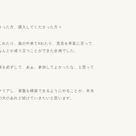
さった方、購入してくださった方々
くれたり、嵐の中来てkれたり、意見を率直に言って
なんとか成り立つことができた企画でした。
催を必ずして、あぁ、参加してよかったな、と思って
クリアし、基盤を構築できるようにやることが、本当
の大小あれど続けていきたいと思います。