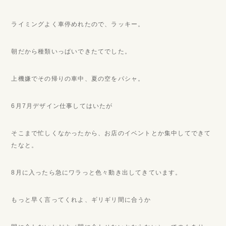
ライミングよく車停めれたので、ラッキー。
朝だから種類いっぱいできたてでした。
上機嫌でその帰りの車中、夏の空をパシャ。
6月7月デザイン仕事してはいたが
そこまで忙しくなかったから、お店のイベントとか集中してできて
たなと。
8月に入ったら急にワラっと色々動き出してきています。
もっと早く言ってくれよ、ギリギリ間に合うか