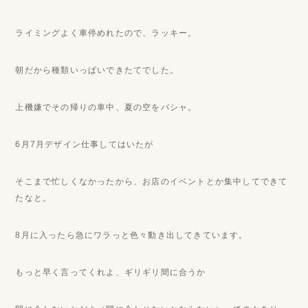
ライミングよく車停めれたので、ラッキー。
朝だから種類いっぱいできたてでした。
上機嫌でその帰りの車中、夏の空をパシャ。
6月7月デザイン仕事してはいたが
そこまで忙しくなかったから、お店のイベントとか集中してできて
たなと。
8月に入ったら急にワラっと色々動き出してきています。
もっと早く言ってくれよ、ギリギリ間に合うか