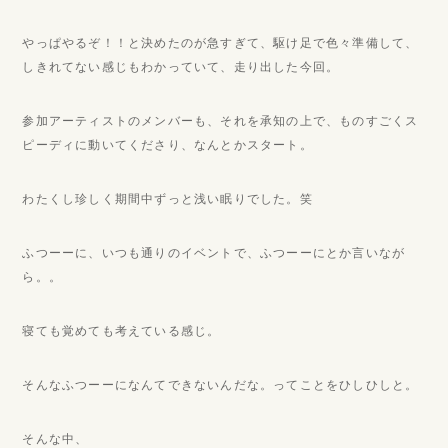
やっぱやるぞ！！と決めたのが急すぎて、駆け足で色々準備して、
しきれてない感じもわかっていて、走り出した今回。
参加アーティストのメンバーも、それを承知の上で、ものすごくス
ピーディに動いてくださり、なんとかスタート。
わたくし珍しく期間中ずっと浅い眠りでした。笑
ふつーーに、いつも通りのイベントで、ふつーーにとか言いなが
ら。。
寝ても覚めても考えている感じ。
そんなふつーーになんてできないんだな。ってことをひしひしと。
そんな中、